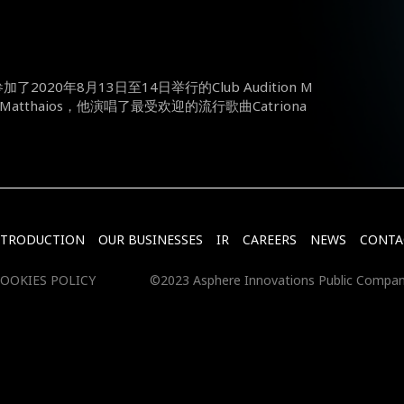
参加了
2020
年
8
月
13
日至
14
日举行的
Club Audition M
Matthaios
，他演唱了最受欢迎的流行歌曲
Catriona
NTRODUCTION
OUR BUSINESSES
IR
CAREERS
NEWS
CONTA
OOKIES POLICY
©2023 Asphere Innovations Public Compan