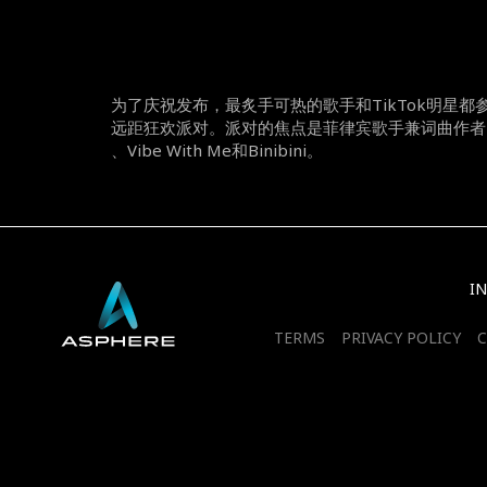
为了庆祝发布，最炙手可热的歌手和
TikTok
明星都
远距狂欢派对。派对的焦点是菲律宾歌手兼词曲作者
、
Vibe With Me
和
Binibini
。
I
TERMS
PRIVACY POLICY
C