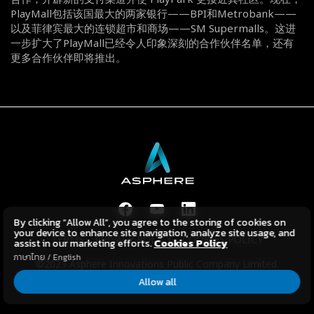
PlayMall包括该国最大的两家银行——BPI和Metrobank——
以及菲律宾最大的连锁超市和商场——SM Supermalls。这进
一步扩大了PlayMall已经令人印象深刻的合作伙伴名单，还有
更多合作伙伴即将推出。
By clicking “Allow All”, you agree to the storing of cookies on
your device to enhance site navigation, analyze site usage, and
TERMS
PRIVACY POLICY
COOKIES POLICY
assist in our marketing efforts.
Cookies Policy
ภาษาไทย
/
English
©2023 Asphere Innovations Public Company Limited.
All Rights Reserved.
Allow all