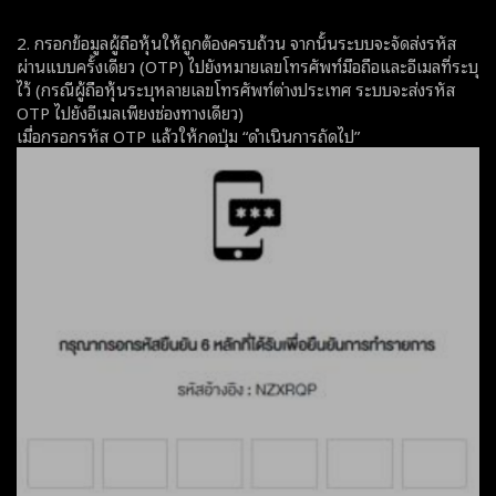
2. กรอกข้อมูลผู้ถือหุ้นให้ถูกต้องครบถ้วน จากนั้นระบบจะจัดส่งรหัส
ผ่านแบบครั้งเดียว (OTP) ไปยังหมายเลขโทรศัพท์มือถือและอีเมลที่ระบุ
ไว้ (กรณีผู้ถือหุ้นระบุหลายเลขโทรศัพท์ต่างประเทศ ระบบจะส่งรหัส
OTP ไปยังอีเมลเพียงช่องทางเดียว)
เมื่อกรอกรหัส OTP แล้วให้กดปุ่ม “ดำเนินการถัดไป”