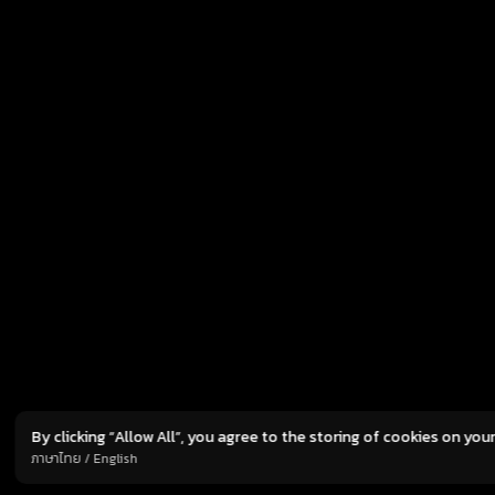
คู่หูสุด […]
Fan
I
By clicking “Allow All”, you agree to the storing of cookies on you
TERMS
PRIVACY POLICY
C
ภาษาไทย
/
English