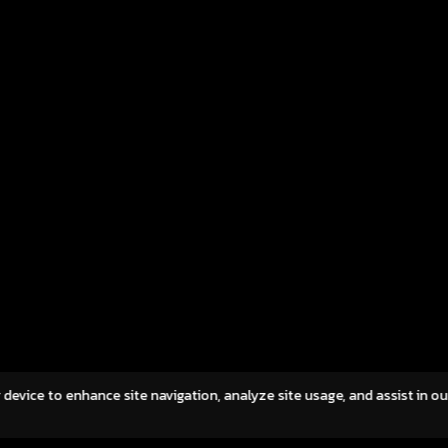
tasy M […]
[…]
NTRODUCTION
OUR BUSINESSES
IR
CAREERS
NEWS
CONTA
r device to enhance site navigation, analyze site usage, and assist in o
OOKIES POLICY
©2023 Asphere Innovations Public Compan