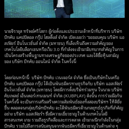
นายจิรายุส ทรัพย์ศรีโสภา ผู้ก่อตั้งและประธานเจ้าหน้าที่บริหาร บริษัท
บิทคับ แคปปิตอล กรุ๊ป โฮลดิ้งส์ จำกัด เปิดเผยว่า “ขอขอบคุณ บริษัท แอ
สเฟียร์ อินโนเวชั่นส์ จำกัด (มหาชน) ที่เล็งเห็นถึงความสำคัญของ
เทคโนโลยีบล็อกเชนหรือเว็บ 3.0 ที่กำลังจะเข้ามามีบทบาทสำคัญในการ
เป็นโครงสร้างพื้นฐานทางเศรษฐกิจของประเทศ และได้ซื้อหุ้นสามัญ
ของ บริษัท บิทคับ ออนไลน์ จำกัด ในครั้งนี้
โดยก่อนหน้านี้ บริษัท บิทคับ เวนเจอร์ส จำกัด ซึ่งเป็นบริษัทในเครือ
บิทคับ แคปปิตอล กรุ๊ป ได้เป็นพันธมิตรทางธุรกิจกับ บริษัท แอสเฟียร์
อินโนเวชั่นส์ จำกัด (มหาชน) โดยมีการตั้งบริษัทร่วมทุน ในนาม บริษัท
คับเพลย์ เอ็นเตอร์เทนเมนท์ จำกัด (KUBPLAY) ดังนั้น การร่วมมือกัน
ในครั้งนี้ จะเป็นการเสริมสร้างความสัมพันธ์ของทั้งสองบริษัทฯ ให้ดียิ่ง
ขึ้น ตลอดจนกลุ่มบริษัทบิทคับ จะได้พันธมิตรด้านกลยุทธ์ธุรกิจที่สำคัญ
อย่าง บริษัท แอสเฟียร์ฯ ซึ่งมีความเชี่ยวชาญในด้านเทคโนโลยี
สารสนเทศ เกม รวมถึงธุรกิจสื่อและการตลาด เข้ามาผนึกกำลังในกลุ่ม
บิทคับ รวมไปถึงการสนับสนุนจากพันธมิตรที่เชี่ยวชาญในด้านต่าง ๆ