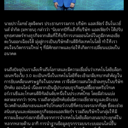
นายปราโมทย์ สุดจิตพร ประธานกรรมการ บริษัท แอสเฟียร์ อินโนเวชั่
นส์ จำกัด (มหาชน) กล่าวว่า “นับจากปีที่แล้วที่บริษัท แอสเฟียร์ฯ ได้ปรับ
ยุทธศาสตร์ทางธุรกิจจากเดิมที่ให้บริการเกมออนไลน์ในภูมิภาคเอเชีย
ตะวันออกเฉียงใต้ มุ่งสู่การเป็นบริษัทด้านดิจิทัลเทคโนโลยี ทำให้เรา
สนใจนวัตกรรมใหม่ ๆ ที่มีศักยภาพและก่อให้เกิดการเปลี่ยนแปลงใน
อนาคต
จนถึงปัจจุบันเราเล็งเห็นถึงโอกาสและมีความเชื่อมั่นว่าเทคโนโลยีบล็อก
เชนหรือเว็บ 3.0 จะเป็นหนึ่งในเทคโนโลยีที่จะเข้ามามีบทบาทสำคัญใน
การขับเคลื่อนเศรษฐกิจในอนาคต เราจึงมีความสนใจเข้าลงทุนในบริษัท
บิทคับ ออนไลน์ เนื่องจากเป็นผู้ประกอบธุรกิจศูนย์ซื้อขายคริปโทเค
อร์เรนซีและโทเคนดิจิทัลอันดับหนึ่งในประเทศไทย โดยมีส่วนแบ่ง
ตลาดมากกว่า 90% รวมถึงกลุ่มบิทคับยังมีความเชี่ยวชาญและมีระบบ
นิเวศด้านบล็อกเชนและคริปโทเคอร์เรนซีที่ครบวงจรมากที่สุด ซึ่งจะช่วย
สนับสนุนและต่อยอดธุรกิจของแอสเฟียร์ฯ รวมถึงบริษัทในกลุ่มให้มี
ความแข็งแกร่งมากยิ่งขึ้นจากการนำเทคโนโลยีบล็อกเชนมาประยุกต์ใน
หลากหลายด้าน อาทิ การนำฐานข้อมูลธุรกรรมบนระบบออนไลน์ขึ้น