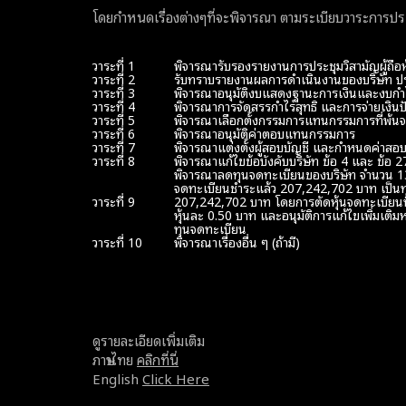
โดยกำหนดเรื่องต่างๆที่จะพิจารณา ตามระเบียบวาระการประช
วาระที่ 1
พิจารณารับรองรายงานการประชุมวิสามัญผู้ถือหุ้
วาระที่ 2
รับทราบรายงานผลการดำเนินงานของบริษัท ป
วาระที่ 3
พิจารณาอนุมัติงบแสดงฐานะการเงินและงบกำไ
วาระที่ 4
พิจารณาการจัดสรรกำไรสุทธิ และการจ่ายเงิ
วาระที่ 5
พิจารณาเลือกตั้งกรรมการแทนกรรมการที่พ้
วาระที่ 6
พิจารณาอนุมัติค่าตอบแทนกรรมการ
วาระที่ 7
พิจารณาแต่งตั้งผู้สอบบัญชี และกำหนดค่าสอบ
วาระที่ 8
พิจารณาแก้ไขข้อบังคับบริษัท ข้อ 4 และ ข้อ 2
พิจารณาลดทุนจดทะเบียนของบริษัท จำนวน 1
จดทะเบียนชำระแล้ว 207,242,702 บาท เป็น
วาระที่ 9
207,242,702 บาท โดยการตัดหุ้นจดทะเบียนที่ย
หุ้นละ 0.50 บาท และอนุมัติการแก้ไขเพิ่มเติ
ทุนจดทะเบียน
วาระที่ 10
พิจารณาเรื่องอื่น ๆ (ถ้ามี)
ดูรายละเอียดเพิ่มเติม
ภาษาไทย
คลิกที่นี่
English
Click Here