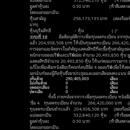
มูลค่าหุ้นละ 0.50 บาท (ห้าสิบสตางค
โดยแยกออกเป็น:
หุ้นสามัญ 256,173,135 บาท (สองร้อยห้าสิบหกล้
บาท)
หุ้นบุริมสิทธิ – หุ้น (-)”
วาระที่
10
มีมติอนุมัติการเพิ่มทุนจดทะเบียน จากทุน
แล้ว 204,938,508 บาท ให้เป็นทุนจดทะเบียน 266,420
การออกและจัดสรรใบสําคัญแสดงสิทธิที่จะซื้อหุ้นสามัญของ
พนักงานของบริษัทและบริษัทย่อย จำนวน 20,493,850 หุ้น มู
แสดงสิทธิจำนวน 20,493,850 หุ้น ให้แก่คณะกรรมการ ผู้บ
แก้ไขเพิ่มเติมหนังสือบริคณห์สนธิข้อ 4 ของบริษัทเพื่อให
เอกฉันท์ของผู้ถือหุ้นซึ่งมาประชุมและออกเสียงลงคะแนน ดัง
เห็นด้วย
290,405,003
เสียง
ไม่เห็นด้วย
0
เสียง
งดออกเสียง
0
เสียง
บัตรเสีย
0
เสียง
ทั้งนี้ ภายหลังจากการเพิ่มทุนจดทะเบียน หนังสือบ
“ข้อ 4. ทุนจดทะเบียน จำนวน 266,420,060 บาท (สอ
ทุนจดทะเบียนชำระแล้ว 204,938,508 บาท (สองร้อยสี่
แบ่งออกเป็น 532,840,120 หุ้น (ห้าร้อยสามสิบสอง
มูลค่าหุ้นละ 0.50 บาท (ห้าสิบสตางค
โดยแยกออกเป็น: