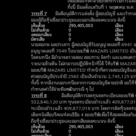
เพิ่มเติมจากค่าจ้างปกติที่กรรมการแต่ล
ทั้งนี้ มีผลตั้งแต่วันที่ 1 พฤษภาคม พ.
วาระที่
7
มีมติอนุมัติการแต่งตั้ง ผู้สอบบัญชี และกำ
ของผู้ถือหุ้นซึ่งมาประชุมและออกเสียงลงคะแนน ดังนี้
เห็นด้วย
290,405,003
เสียง
ไม่เห็นด้วย
0
เสียง
งดออกเสียง
0
เสียง
บัตรเสีย
0
เสียง
นายสมภพ ผลประสาร ผู้สอบบัญชีรับอนุญาตเลขที่ 6941 แ
อนุญาตเลขที่ 7049 ในนามบริษัท MAZARS LIMITED เป็นผู
ใดคนหนึ่ง มีอำนาจตรวจสอบ สอบทาน จัดทำ และแสดงความเ
รายนามข้างต้น ไม่สามารถปฏิบัติหน้าที่ได้ ให้บริษัท MAZ
ของบริษัท MAZARS LIMITED ทำหน้าที่ตรวจสอบบัญชีแล
ค่าสอบบัญชีประจำปี 2563 เป็นเงินจำนวน 2,743,125 บา
ทั้งนี้ หากมีงานนอกเหนือจากการสอบบัญชีตามปกติ ขอให้ท
กำหนดค่าใช้จ่ายพิเศษเป็นกรณี ๆ ไป
วาระที่
8
มีมติอนุมัติการลดทุนจดทะเบียนของบริษัท 
532,840,120 บาท ทุนจดทะเบียนชำระแล้ว 409,877,01
ทะเบียนชำระแล้ว 409,877,016 บาท โดยการตัดหุ้นจดทะเบีย
เติมหนังสือบริคณห์สนธิข้อ 4 ของบริษัทเพื่อให้สอดคล้อง
ถือหุ้นซึ่งมาประชุมและออกเสียงลงคะแนน ดังนี้
เห็นด้วย
290,405,003
เสียง
ไม่เห็นด้วย
0
เสียง
งดออกเสียง
0
เสียง