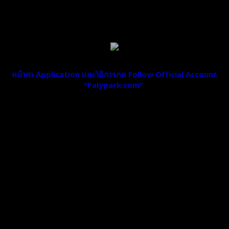
หน้าตา Application และวิธิการกด Follow Official Account
“Palypark.com”
ขั้นตอนง่ายๆเพียงแค่ทำการ Follow Official Account
“Playpark.com” โดยเข้าไปที่หน้า “Social” แล้วกดเลือก
“เพิ่มผู้ติดต่อ” จากนั้นเลือก Official Account แล้วพิมพ์
“Playpark.com” ในช่อง Search จากนั้นกด Follow เท่านี้
ก็จะมีข้อความเข้ามาใน app We chat ของเรา จากนั้นเพื่อนก็
จะสามารถดาวน์โหลด Emoticon น่ารักใสใส แบ๊วๆ
จาก Dragon Nest ไปใช้แบบฟรีๆ หรือ Scan QR Code ของ
Playpark จากด้านล่าง แล้วคุณจะไม่พลาดข่าวสาร
และความเคลื่อนไหวต่างจาก Playpark