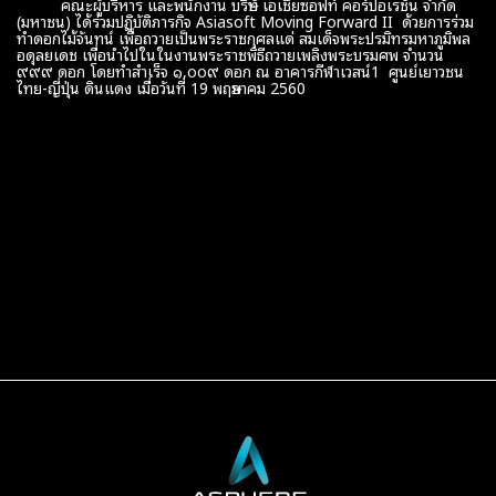
คณะผู้บริหาร และพนักงาน บริษัท เอเชียซอฟท์ คอร์ปอเรชั่น จำกัด
(มหาชน) ได้ร่วมปฏิบัติภารกิจ Asiasoft Moving Forward II ด้วยการร่วม
ทำดอกไม้จันทน์ เพื่อถวายเป็นพระราชกุศลแด่ สมเด็จพระปรมิทรมหาภูมิพล
อดุลยเดช เพื่อนำไปในในงานพระราชพิธีถวายเพลิงพระบรมศพ จำนวน
๙๙๙ ดอก โดยทำสำเร็จ ๑,๐๐๙ ดอก ณ อาคารกีฬาเวสน์1 ศูนย์เยาวชน
ไทย-ญี่ปุ่น ดินแดง เมื่อวันที่ 19 พฤษภาคม 2560