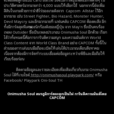
ประวัติศาสตร์มากมายกว่า 4,000 แบบให้เลือกใช้ นอกจากนี้ยังเพิ่ม
สีสันในเกมด้วยการนำฮีโร่ของเกมดังจาก Capcom Allstar ไว้อีก
มากมาย เช่น Street Fighter, Bio Hazard, Monster Hunter,
Devil Maycry และอีกมากมายที่ แฟนคลับ CAPCOM ต้องตะลึง อีก
ทั้งมีการ์ดสุดพิเศษของนักร้องดังของญี่ปุ่น จาก May’n ซึ่งเป็นคนร้อง
เพลง Outsider ซึ่งเป็นเพลงประกอบ Onimusha Soul อีกด้วย เรียก
ได้ว่าทั้งหมดนี้คือการการันตีความสนุก และความมันส์จาก World
Class Content จาก World Class Brand อย่าง CAPCOM ทั้งนี้ใน
ส่วนของการเล่นบนมือถือจะเปิดให้เล่นได้ประมาณเดือนสิงหาคม
เนื่องจากต้องมีการจัดทำระบบเชื่อมต่อข้อมูลระหว่างพีซีและมือถือให้
เรียบร้อยก่อน
ติดตามข้อมูลและรายละเอียดเพิ่มเติมเกี่ยวกับเกม Onimusha
Soul ได้ที่เวบไซต์
http://onimushasoul.playpark.com/
หรือ
Facebook/ Playpark Oni-Soul TH
Onimusha Soul สมรภูมิการ์ดจะลุกเป็นไฟ
การันตีความมันส์โดย
CAPCOM