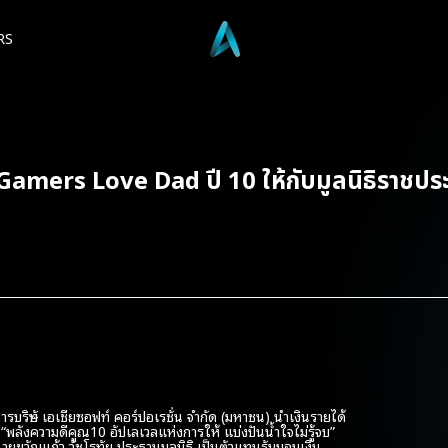
RS
amers Love Dad ปี 10 ให้กับมูลนิธิราชประ
ัท เอเชียซอฟท์ คอร์ปอเรชั่น จำกัด (มหาชน) นำเงินรายได้
งความดีคูณ10 อัปเลเวลแห่งการให้ แบ่งปันน้ำใจไม่รู้จบ”
ายขวัญแก้ว วัชโรทัย ประธานมูลนิธิ เป็นตัวแทนรับมอบเงิน