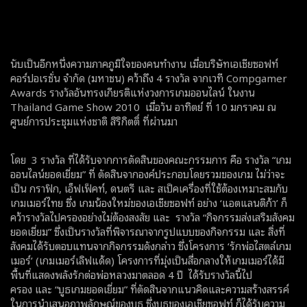
นับเป็นอีกหนึ่งความภาคภูมิใจของคนทำงาน เมื่อบริษัทเอเชียซอฟท์
คอร์ปอเรชั่น จำกัด (มหาชน) คว้าถึง 4 รางวัล จากเวที Compgamer
Awards รางวัลอันทรงเกียรติแห่งวงการเกมออนไลน์ ในงาน
Thailand Game Show 2010 เมื่อวัน อาทิตย์ ที่ 10 มกราคม ณ
ศูนย์การประชุมแห่งชาติ สิริกิตติ์ ที่ผ่านมา
โดย 3 รางวัล ที่ได้รับจากการตัดสินของคณะกรรมการ คือ รางวัล “เกม
ออนไลน์ยอดเยี่ยม” ที่ ตัดสินจากองค์ประกอบโดยรวมของเกม ไม่ว่าจะ
เป็น กราฟิก, เอ็ฟเฟ็คท์, ดนตรี และ สเป็คเครื่องที่ใช้ต้องเหมาะสมกับ
เกมเมอร์ไทย ซึ่ง เกมน้องใหม่ของเอเชียซอฟท์ อย่าง ‘แอตแลนติก้า’ ก็
คว้ารางวัลไปครองอย่างไม่ต้องสงสัย และ รางวัล “กิจกรรมส่งเสริมสังคม
ยอดเยี่ยม” ซึ่งเป็นรางวัลที่พิจารณาจากรูปแบบของกิจกรรม และ สิ่งที่
สังคมได้รับตอบแทนจากกิจกรรมดังกล่าว ซึ่งโครงการ ‘รักพ่อไสตล์เกม
เมอร์’ (เกมเมอร์เลิฟแด้ด) โครงการที่มุ่งเป็นสื่อกลางให้เกมเมอร์ได้มี
พื้นที่แสดงพลังรักต่อพ่อหลวงมาตลอด 4 ปี ได้รับรางวัลนี้ไป
ครอง และ “บูธเกมยอดเยี่ยม” ที่ตัดสินจากแนวคิดและความสร้างสรรค์
ในการนำเสนอภาพลักษณ์ของบูธ ซึ่งบูธของเอเชียซอฟท์ ก็ได้รับความ