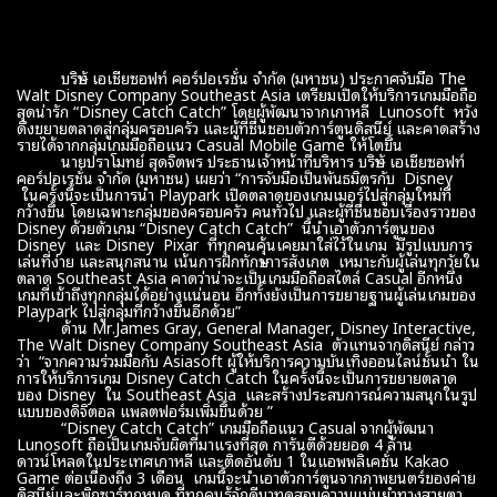
บริษัท เอเชียซอฟท์ คอร์ปอเรชั่น จำกัด (มหาชน) ประกาศจับมือ The
Walt Disney Company Southeast Asia เตรียมเปิดให้บริการเกมมือถือ
สุดน่ารัก “Disney Catch Catch” โดยผู้พัฒนาจากเกาหลี Lunosoft หวัง
ดึงขยายตลาดสู่กลุ่มครอบครัว และผู้ที่ชื่นชอบตัวการ์ตูนดิสนีย์ และคาดสร้าง
รายได้จากกลุ่มเกมมือถือแนว Casual Mobile Game ให้โตขึ้น
นายปราโมทย์ สุดจิตพร ประธานเจ้าหน้าที่บริหาร บริษัท เอเชียซอฟท์
คอร์ปอเรชั่น จำกัด (มหาชน) เผยว่า “การจับมือเป็นพันธมิตรกับ Disney
ในครั้งนี้จะเป็นการนำ Playpark เปิดตลาดของเกมเมอร์ไปสู่กลุ่มใหม่ที่
กว้างขึ้น โดยเฉพาะกลุ่มของครอบครัว คนทั่วไป และผู้ที่ชื่นชอบเรื่องราวของ
Disney ด้วยตัวเกม “Disney Catch Catch” นี้นำเอาตัวการ์ตูนของ
Disney และ Disney Pixar ที่ทุกคนคุ้นเคยมาใส่ไว้ในเกม มีรูปแบบการ
เล่นที่ง่าย และสนุกสนาน เน้นการฝึกทักษาการสังเกต เหมาะกับผู้เล่นทุกวัยใน
ตลาด Southeast Asia คาดว่าน่าจะเป็นเกมมือถือสไตล์ Casual อีกหนึ่ง
เกมที่เข้าถึงทุกกลุ่มได้อย่างแน่นอน อีกทั้งยังเป็นการขยายฐานผู้เล่นเกมของ
Playpark ไปสู่กลุ่มที่กว้างขึ้นอีกด้วย”
ด้าน Mr.James Gray, General Manager, Disney Interactive,
The Walt Disney Company Southeast Asia ตัวแทนจากดิสนีย์ กล่าว
ว่า “จากความร่วมมือกับ Asiasoft ผู้ให้บริการความบันเทิงออนไลน์ชั้นนำ ใน
การให้บริการเกม Disney Catch Catch ในครั้งนี้จะเป็นการขยายตลาด
ของ Disney ใน Southeast Asia และสร้างประสบการณ์ความสนุกในรูป
แบบของดิจิตอล แพลตฟอร์มเพิ่มขึ้นด้วย ”
“Disney Catch Catch” เกมมือถือแนว Casual จากผู้พัฒนา
Lunosoft ถือเป็นเกมจับผิดที่มาแรงที่สุด การันตีด้วยยอด 4 ล้าน
ดาวน์โหลดในประเทศเกาหลี และติดอันดับ 1 ในแอพพลิเคชั่น Kakao
Game ต่อเนื่องถึง 3 เดือน เกมนี้จะนำเอาตัวการ์ตูนจากภาพยนตร์ของค่าย
ดิสนีย์และพิกซาร์ทุกหมด ที่ทุกคนรู้จักดีมาทดสอบความแม่นยำทางสายตา