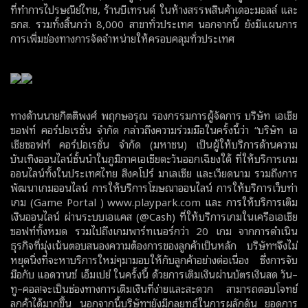
ที่ทำการไปรษณีย์ไทย, ร้านบีเทรนด์ ในห้างสรรพสินค้าเดอะมอลล์ และ
ธกส. รวมทั้งสิ้นกว่า 8,000 สาขาทั่วประเทศ นอกจากนี้ ยังมีแผนการ
การเพิ่มช่องทางการจัดจำหน่ายให้ครอบคลุมทั่วประเทศ
ทางด้านนายกิตติพงศ์ พฤกษอรุณ รองกรรมการผู้จัดการ บริษัท เอเชีย
ซอฟท์ คอร์ปอเรชั่น จำกัด กล่าวถึงความร่วมมือในครั้งนี้ว่า “บริษัท เอ
เชียซอฟท์ คอร์ปอเรชั่น จำกัด
(
มหาชน
)
เป็นผู้ให้บริการด้านความ
บันเทิงออนไลน์ชั้นนำในภูมิภาคเอเชียตะวันออกเฉียงใต้ ที่ให้บริการเกม
ออนไลน์ทั้งในประเทศไทย สิงคโปร์ มาเลเซีย และเวียดนาม รวมถึงการ
พัฒนาเกมออนไลน์ การให้บริการโฆษณาออนไลน์ การให้บริการเว็บท่า
เกม
(
Game Portal ) www.playpark.com และ การให้บริการเติม
เงินออนไลน์ ผ่านระบบเอแคส (@Cash) ที่
ให้บริการเกมในเครือเอเชีย
ซอฟท์ทั้งหมด รวมไปถึงเกมพาร์ทเนอร์กว่า
20
เกม จากการดำเนิน
ธุรกิจที่มุ่งเน้นตอบสนองความต้องการของลูกค้าเป็นหลัก บริษัทฯจึงไม่
หยุดนิ่งที่จะหาบริการใหม่ๆมามอบให้กับลูกค้าอย่างต่อเนื่อง ซึ่งการจับ
มือกับ แอดวานซ์ เอ็มเปย์ ในครั้งนี้ ด้วยการเติมเงินผ่านบัตรเงินสด วัน
–
ทู
–
คอล
!
จะเป็นช่องทางการเติมเงินที่ง่ายและสะดวก สามารถตอบโจทย์
ลูกค้าได้มากขึ้น นอกจากนี้บริษัทฯยังมีกลยุทธ์ในการผลักดัน ยอดการ