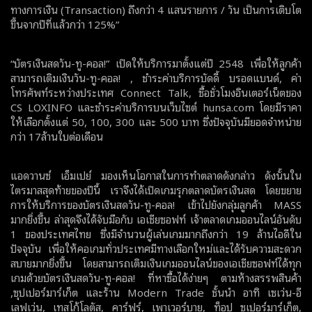
ทางการเงิน (Transaction) ถึงกว่า 4 แสนรายการ / วัน เป็นการเติบโต
ขึ้นจากปีที่แล้วกว่า 125%”
“บัตรเงินสดวัน-ทู-คอล!” เปิดให้บริการมาตั้งแต่ปี 2548 เพื่อให้ลูกค้า
สามารถเติมเงินวัน-ทู-คอล! , ชำระค่าบริการบัดดี้ บรอดแบนด์, ค่า
โทรศัพท์ระหว่างประเทศ Connect Talk, ซื้อชั่วโมงอินเตอร์เน็ตของ
CS LOXINFO และชำระค่าบริการบนเว็บไซต์ hunsa.com โดยมีราคา
ให้เลือกตั้งแต่ 50, 100, 300 และ 500 บาท ซึ่งปัจจุบันมียอดจำหน่าย
กว่า 17ล้านใบต่อเดือน
แอดวานซ์ เอ็มเปย์ มองเห็นโอกาสในการทำตลาดดังกล่าว ดังนั้นใน
ไตรมาสสุดท้ายของปีนี้ เราจึงได้เปิดเกมรุกตลาดบัตรเงินสด โดยขยาย
การให้บริการของบัตรเงินสดวัน-ทู-คอล! เข้าไปยังกลุ่มลูกค้า MASS
มากยิ่งขึ้น ล่าสุดจึงได้จับมือกับ เอเชียซอฟท์ เจ้าตลาดเกมออนไลน์อันดับ
1 ของประเทศไทย ซึ่งมีจำนวนผู้เล่นเกมมากถึงกว่า 19 ล้านไอดีใน
ปัจจุบัน เพื่อให้คอเกมทั่วประเทศมีทางเลือกใหม่และได้รับความสะดวก
สบายมากยิ่งขึ้น โดยสามารถเติมเงินเกมออนไลน์ของเอเชียซอฟท์ได้ทุก
เกมด้วยบัตรเงินสดวัน-ทู-คอล! ที่หาซื้อได้ง่ายๆ ตามห้างสรรพสินค้า
,ซุปเปอร์มาร์เก็ต และร้าน Modern Trade ชั้นนำ อาทิ เซเว่น-อี
เลฟเว่น, เทสโก้โลตัส, คาร์ฟูร์, เพาเวอร์บาย, ท็อป ซูเปอร์มาร์เก็ต,