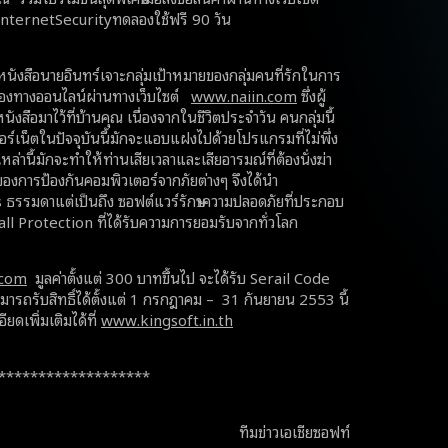
InternetSecurityทดลองใช้ฟรี 90 วัน
นังสือนายอินทร์เจาะกลุ่มเป้าหมายของกลุ่มคนที่รักในการ
็นช่องทางออนไลน์ผ่านทางเว็บไซต์
www.naiin.com
ซึ่งผู้
ังสือมาไว้ที่บ้านคุณ เนื่องจากในชีวิตประจำวัน คนกลุ่มนี้
อร์เน็ตในปัจจุบันนี้มักจะแอบแฝงไปด้วยโปรแกรมที่ไม่พึ่ง
านี้มักจะทำให้ท่านเสียเวลาและเสียอารมณ์ที่ต้องนั่งฆ่า
ญของการป้องกันคอมพิวเตอร์จากภัยต่างๆ จึงได้นำ
s ธรรมดาแต่เป็นถึง ซอฟต์แวร์รักษาความปลอดภัยที่ประกอบ
 Protection ที่ได้รับความการยอมรับจากทั่วโลก
.com
มูลค่าตั้งแต่ 300 บาทขึ้นไป จะได้รับ Serail Code
รถรับสิทธิ์ได้ตั้งแต่ 1 กรกฎาคม – 31 กันยายน 2553 นี้
ียดเพิ่มเติมได้ที่
www.kingsoft.in.th
*******************
ทีมข่าวเอเชียซอฟท์