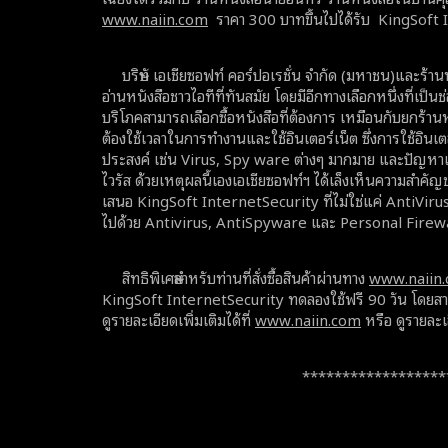
www.naiin.com
ราคา 300 บาทขึ้นไปได้รับ KingSoft 
บริษัท เอเชียซอฟท์ คอร์ปอเรชั่น จำกัด (มหาชน)และร้านห
อ่านหนังสือชาวไอทีที่ทันสมัย โดยมีอีกทางเลือกหนึ่งที่เป
บริโภคสามารถเลือกซื้อหนังสือที่ต้องการ เหมือนกับยกร้านหน
ต้องใช้เวลาในการทำงานและใช้อินเตอร์เน็ต ซึ่งการใช้อินเต
ประสงค์ เช่น Virus, Spy ware ต่างๆ มากมาย และปัญหาเหล่
ไวรัส ด้วยเหตุผลนี้เองเอเชียซอฟท์ฯ ได้เล็งเห็นความสำคั
เสนอ KingSoft InternetSecurity ที่ไม่ใช่แค่ AntiViru
ไปด้วย Antivirus, AntiSpyware และ Personal Firewall
สิทธิพิเศษสำหรับท่านที่สั่งซื้อสินค้าผ่านทาง
www.naiin
KingSoft InternetSecurity ทดลองใช้ฟรี 90 วัน โดยสามา
ดูรายละเอียดเพิ่มเติมได้ที่
www.naiin.com
หรือ ดูรายละเอ
******************