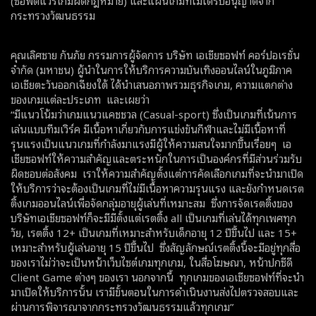
(ซอฟต์แวร์เกมผิดกฎหมาย) และแผ่นเกมที่ไม่ได้รับอนุญาตจาก
กระทรวงวัฒนธรรม
คุณเลิศชาย กันภัย กรรมการผู้จัดการ บริษัท เอเชียซอฟท์ คอร์ปอเรชั่น
จำกัด (มหาชน) ผู้นำในการให้บริการความบันเทิงออนไลน์ในภูมิภาค
เอเชียตะวันออกเฉียงใต้ ได้นำเสนอภาพรวมธุรกิจเกม, ความแตกต่าง
ของเกมแต่ละประเภท และเผยว่า
“มีแนวโน้มว่าเกมแนวแคชชวล (Casual-sport) ซึ่งเป็นเกมที่เน้นการ
เล่นแบบทีมเวิร์ค มีเนื้อหาเกี่ยวกับการแข่งขันกีฬาและไม่มีเนื้อหาที่
รุนแรงเป็นแนวเกมที่กำลังมาแรงมีผู้ให้ความสนใจมากขึ้นเรื่อยๆ เอ
เชียซอฟท์ให้ความสำคัญและตระหนักในการเป็นองค์กรที่มีส่วนร่วมรับ
ผิดชอบต่อสังคม เราให้ความสำคัญตั้งแต่การคัดเลือกเกมที่จะนำมาเปิด
ให้บริการว่าจะต้องเป็นเกมที่ไม่มีเนื้อหาความรุนแรง และยังกำหนดเรต
ติ้งเกมออนไลน์เพื่อจัดกลุ่มอายุผู้เล่นที่เหมาะสม ซึ่งการจัดเรตติ้งของ
บริษัทเอเชียซอฟท์ก็จะมีมีตั้งแต่เรตติ้ง all เป็นเกมที่เล่นได้ทุกเพศทุก
วัย, เรตติ้ง 12+ เป็นเกมที่เหมาะสำหรับเด็กอายุ 12 ปีขึ้นไป และ 15+
เหมาะสำหรับผู้เล่นอายุ 15 ปีขึ้นไป ซึ่งสัญลักษณ์เรตติ้งนี้จะมีอยู่ทุกสื่อ
ของเราไม่ว่าจะเป็นหน้าเว็บไซต์เกมทุกเกม, ในสื่อโฆษณา, หน้าปกซีดี
Client Game ต่างๆ ของเรา นอกจากนี้ ทุกเกมของเอเชียซอฟท์ที่จะนำ
มาเปิดให้บริการนั้น เรามีขั้นตอนในการดำเนินงานส่งไปตรวจสอบและ
ผ่านการพิจารณาจากกระทรวงวัฒนธรรมแล้วทุกเกม”