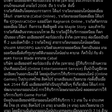
บริษัท เอเชียซอฟท์ คอร์ปอเรชั่น จำกัด (มหาชน) ขึ้นเวทีรับรางวัลใน
งานไทยแลนด์ เกมโชว์ 2008 ถึง 5 รางวัล ดังนี้
รางวัลที่ตัดสินโดยคณะกรรมการ ได้แก่ รางวัลเกมออนไลน์ยอดเยี่ยม
ได้แก่ เกมคาบาล (Cabal Online) , รางวัลเกมเมอร์ยอดเยี่ยม ได้แก่
ทีม •[D]estraCtiOn• แชมป์โลก Ragnarok Online , รางวัลกิจกรรม
ยอดเยี่ยม ได้แก่ กิจกรรม คิดดีพูดดี เกม Maple Story และสำหรับ
รางวัลที่ตัดสินจากคะแนนโหวต คือ รางวัลผู้ให้บริการยอดนิยม ก็ตก
เป็นของ บริษัท เอเชียซอฟท์ คอร์ปอเรชั่น จำกัด (มหาชน) ต่อเนื่องเป็นปี
ที่ 2 และยังคว้าอีก 2 รางวัลใหญ่ สาขารางวัลเกมออนไลน์ยอดนิยม
ประเภท MMORPG และรางวัลตัวละครชายยอดนิยม ก็ตกเป็นของ เกม
ยอดนิยมชื่อดังที่ทุบทุกสถิติเกมออนไลน์อย่าง คาบาล ก็คว้าไป กับ ตัว
ละคร Force Blade จากเกม Cabal
บริษัท เอเชียซอฟท์ คอร์ปอเรชั่น จำกัด (มหาชน) ผู้ให้บริการด้านความ
บันเทิงออนไลน์ (Online Entertainment Service) ชั้นนำในภูมิภาค
เอเชียตะวันออกเฉียงใต้ โดยมุ่งเน้นการให้บริการเกมออนไลน์ (Online
Games) ในประเทศไทย สิงคโปร์ มาเลเซียและเวียดนาม ก่อตั้งขึ้นเมื่อ
พ.ศ. 2544 ทั้งนี้ เอเชียซอฟท์ดำเนินธุรกิจอื่นๆ ที่เกี่ยวข้อง ได้แก่ การ
พัฒนาเกมเกมออนไลน์ การให้บริการโฆษณาออนไลน์ ตลอดจนการให้
บริการเว็บท่า Game Portal
ปัจจุบันเอเชียซอฟท์มีเกมออนไลน์ที่ให้บริการ 12 เกม ใน 4 ประเทศ
คือ ไทย (8 เกม) สิงคโปร์ (4 เกม) มาเลเซีย (4 เกม) และเวียดนาม (5
เกม) โดยมีฐานผู้เล่นเกมออนไลน์ประเภทลงทะเบียนมากกว่า 7.16 ล้าน