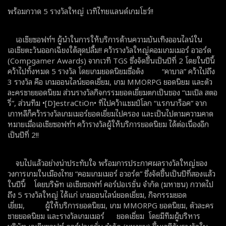
พร้อมกวาด 5 รางวัลใหญ่ เวทีไทยแลนด์เกมโชว์!!
เอเชียซอฟท์ฯ ผู้นำในการให้บริการด้านความบันเทิงออนไลน์ใน
เอเชียตะวันออกเฉียงใต้สุดปลื้ม!! คว้ารางวัลใหญ่คอมเกมเมอร์ อวอร์ด
(Compgamer Awards) จากเวที TGS ซึ่งจัดขึ้นเป็นปีที่ 2 โดยในปีนี้
คว้าไปทั้งหมด 5 รางวัล โดยเกมยอดนิยมชื่อดัง “คาบาล” คว้าไปถึง
3 รางวัล คือ เกมออนไลน์ยอดเยี่ยม, เกม MMORPG ยอดนิยม และตัว
ละครชายยอดนิยม ส่วนรางวัลกิจกรรมยอดเยี่ยมตกเป็นของ “เมเปิล สตอ
รี่”, ส่วนทีม •[D]estraCtiOn• ที่ไปคว้าแชมป์โลก “แรกนาร็อค” จาก
เกาหลีก็คว้ารางวัลเกมเมอร์ยอดเยี่ยมไปครอง และเป็นไปตามความคาด
หมายเมื่อเอเชียซอฟท์ฯ คว้ารางวัลผู้ให้บริการยอดนิยม ได้ต่อเนื่องอีก
เป็นปีที่ 2!!
จบไปแล้วอย่างน่าประทับใจ พร้อมการประกาศผลรางวัลใหญ่ของ
วงการเกมในเมืองไทย “คอมเกมเมอร์ อวอร์ด” ซึ่งจัดขึ้นเป็นปีที่สองแล้ว
ในปีนี้ โดยบริษัท เอเชียซอฟท์ คอร์ปอเรชั่น จำกัด (มหาชน) กวาดไป
ถึง 5 รางวัลใหญ่ ได้แก่ เกมออนไลน์ยอดเยี่ยม, กิจกรรมยอด
เยี่ยม, ผู้ให้บริการยอดนิยม, เกม MMORPG ยอดนิยม, ตัวละคร
ชายยอดนิยม และรางวัลเกมเมอร์ ยอดเยี่ยม โดยมีทีมผู้บริหาร