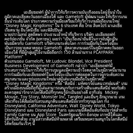
เอเชียซอฟท์ ผู้นำการให้บริการความบันเทิงออนไลน์ชั้นนำใน
ภูมิภาคเอเชียตะวันออกเฉียงใต้ และ Gameloft ผู้พัฒนาและให้บริการเกม
ชั้นนำระดับโลก ประกาศความร่วมมือเตรียมให้บริการเกมมือถือเกมใหม่
“Disney Magic Kingdoms” ใน 6 ประเทศ คือ ไทย สิงคโปร์ มาเลเซีย
เวียดนาม อินโดนีเซีย และฟิลิปปินส์
นายปราโมทย์ สุดจิตพร ประธานเจ้าหน้าที่บริหาร บริษัท เอเชียซอฟท์
คอร์ปอเรชั่น จำกัด (มหาชน) เผยว่า “เป็นเรื่องน่ายินดีในการจับมือเป็น
พันธมิตรกับ Gameloft บริษัทเกมระดับโลก การร่วมมือกันในครั้งนี้จะ
เป็นการขยายตลาดของ Gameloft สู่ตลาดเกมเมอร์ในภูมิภาคตะวันออก
เฉียงใต้ ที่มีผู้กลุ่มผู้ใช้งานมือถือกว่า 150 ล้านผ่านทาง PLAYPARK
Platform”
ตัวแทนของ Gameloft, Mr.Ludovic Blondel, Vice President
Business Development of Gameloft กล่าวว่า “เอเชียซอฟท์มี
ประสบการณ์ในการให้บริการเกมและมีความเข้าใจตลาดในภูมิภาคนี้มานาน
การร่วมมือกับเอเชียซอฟท์ในครั้งนี้จะเป็นการต่อยอดในการยกระดับความ
สนุกสนานและรูปแบบเกมใหม่มาสู่ผู้เล่นเกมมือถือในภูมิภาคนี้”
“Disney Magic Kingdoms” หรือ “ดิสนีย์ : มหัศจรรย์แดนเวทย์มนต์” เกม
สร้างเมืองบนมือถือที่ผู้เล่นสามารถสนุกกับการสร้างดินแดนดิสนีย์ พบกับตัว
ละครสุดน่ารักจากโลกดิสนีย์ที่ทุกคนรู้จักเป็นอย่างดี อาทิเช่น Mickey
Mouse, Toy Story, Monster Inc, Tangled และอื่นๆ อีกมากมาย เกม
เดียวที่จะได้สัมผัสกับสวนสนุกดินแดนดิสนีย์จากทั่วทุกมุมโลก ทั้ง
Disneyland, California Adventure, Walt Disney World, Tokyo
Disneyland และ Disneyland Paris และเกมนี้ติดอันดับท็อปชาร์ตสำหรับ
Family Game บน App Store ในสหรัฐอเมริกา อังกฤษ เกาหลีใต้และ
ไต้หวันอีกด้วย งานนี้สาวกดิสนีย์ห้ามพลาด เตรียมพบความสนุกในโลกดิสนีย์
ได้พร้อมกันเร็วๆ นี้